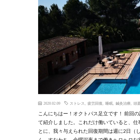
2020.02.09
ストレス
,
疲労回復
,
睡眠
,
鍼灸治療
,
頭
こんにちはー！オクトパス足立です！ 前回
て紹介しました。これだけ働いていると、仕
とに、我々与えられた回復期間は週に2日（
ん。すなわち、金曜深夜まで働きヘロヘロな