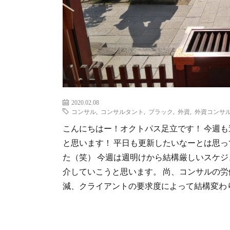
2020.02.08
コンサル
,
コンサルタント
,
ブラック
,
外資
,
外資コンサ
こんにちはー！オクトパス足立です！ 今週
と思います！ 平日も更新したいなーとは思
た（笑） 今週は週明けから結構厳しいスケ
介していこうと思います。 尚、コンサルの
減、クライアントの要求度によって結構変わりま