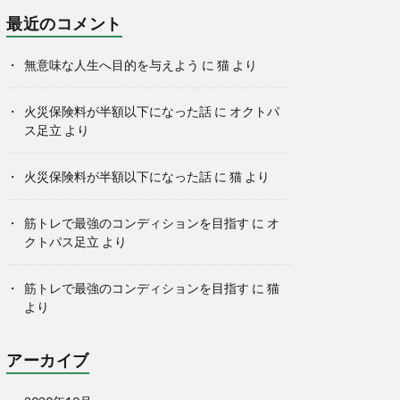
最近のコメント
無意味な人生へ目的を与えよう
に
猫
より
火災保険料が半額以下になった話
に
オクトパ
ス足立
より
火災保険料が半額以下になった話
に
猫
より
筋トレで最強のコンディションを目指す
に
オ
クトパス足立
より
筋トレで最強のコンディションを目指す
に
猫
より
アーカイブ