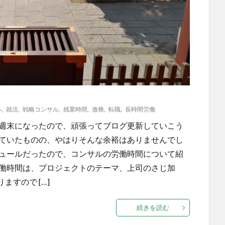
ル
,
就活
,
戦略コンサル
,
残業時間
,
激務
,
転職
,
長時間労働
も週末になったので、頑張ってブログ更新していこう
っていたものの、やはりそんな余裕はありませんでし
ジュールだったので、コンサルの労働時間について紹
労働時間は、プロジェクトのテーマ、上司のさじ加
すので […]
続きを読む