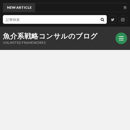
NEW ARTICLE
無意
魚介系戦略コンサルのブログ
UNLIMITED FRAMEWORKS
プ
ロ
フ
ィ