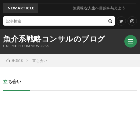
NEW ARTICLE
無意味な人生へ目的を与えよう
魚介系戦略コンサルのブログ
UNLIMITED FRAMEWORKS
立ち会い
HOME
プ
立ち会い
ロ
フ
ィ