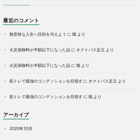
最近のコメント
無意味な人生へ目的を与えよう
に
猫
より
火災保険料が半額以下になった話
に
オクトパス足立
より
火災保険料が半額以下になった話
に
猫
より
筋トレで最強のコンディションを目指す
に
オクトパス足立
より
筋トレで最強のコンディションを目指す
に
猫
より
アーカイブ
2020年10月